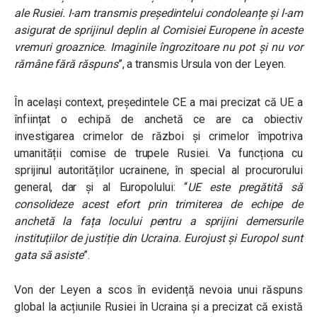
ale Rusiei. I-am transmis președintelui condoleanțe și l-am
asigurat de sprijinul deplin al Comisiei Europene în aceste
vremuri groaznice. Imaginile îngrozitoare nu pot și nu vor
rămâne fără răspun
s
”, a transmis Ursula von der Leyen.
În același context, președintele CE a mai precizat că UE a
înființat o echipă de anchetă ce are ca obiectiv
investigarea crimelor de război și crimelor împotriva
umanității comise de trupele Rusiei. Va funcționa cu
sprijinul autorităților ucrainene, în special al procurorului
general, dar și al Europolului: “
UE este pregătită să
consolideze acest efort prin trimiterea de echipe de
anchetă la fața locului pentru a sprijini demersurile
instituțiilor de justiție din Ucraina. Eurojust și Europol sunt
gata să asiste
”.
Von der Leyen a scos în evidență nevoia unui răspuns
global la acțiunile Rusiei în Ucraina și a precizat că există