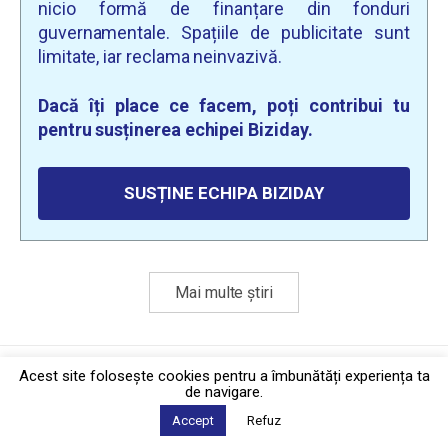
nicio formă de finanțare din fonduri
guvernamentale. Spațiile de publicitate sunt
limitate, iar reclama neinvazivă.
Dacă îți place ce facem, poți contribui tu
pentru susținerea echipei Biziday.
SUSȚINE ECHIPA BIZIDAY
Mai multe știri
Politica de confidențialitate
·
Contact
Acest site foloseşte cookies pentru a îmbunătăți experiența ta
2026 © Biziday
de navigare.
Accept
Refuz