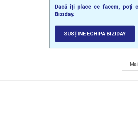
Dacă îți place ce facem, poți c
Biziday.
SUSȚINE ECHIPA BIZIDAY
Mai 