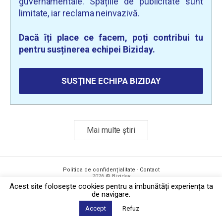
guvernamentale. Spațiile de publicitate sunt
limitate, iar reclama neinvazivă.
Dacă îți place ce facem, poți contribui tu
pentru susținerea echipei Biziday.
SUSȚINE ECHIPA BIZIDAY
Mai multe știri
Politica de confidențialitate
·
Contact
2026 © Biziday
Acest site foloseşte cookies pentru a îmbunătăți experiența ta
de navigare.
Accept
Refuz