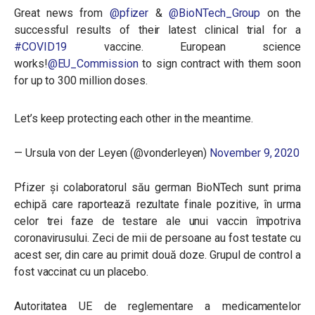
Great news from
@pfizer
&
@BioNTech_Group
on the
successful results of their latest clinical trial for a
#COVID19
vaccine. European science
works!
@EU_Commission
to sign contract with them soon
for up to 300 million doses.
Let’s keep protecting each other in the meantime.
— Ursula von der Leyen (@vonderleyen)
November 9, 2020
Pfizer și colaboratorul său german BioNTech sunt prima
echipă care raportează rezultate finale pozitive, în urma
celor trei faze de testare ale unui vaccin împotriva
coronavirusului. Zeci de mii de persoane au fost testate cu
acest ser, din care au primit două doze. Grupul de control a
fost vaccinat cu un placebo.
Autoritatea UE de reglementare a medicamentelor