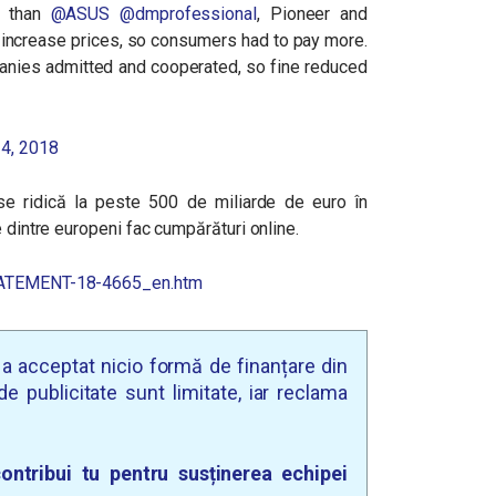
es than
@ASUS
@dmprofessional
, Pioneer and
to increase prices, so consumers had to pay more.
mpanies admitted and cooperated, so fine reduced
24, 2018
 se ridică la peste 500 de miliarde de euro în
e dintre europeni fac cumpărături online.
STATEMENT-18-4665_en.htm
u a acceptat nicio formă de finanțare din
e publicitate sunt limitate, iar reclama
ontribui tu pentru susținerea echipei