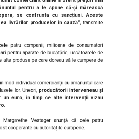
umit comerciant online a oferit prețuri mai
ănuntul pentru a le spune să-și mărească
oopera, se confrunta cu sancțiuni. Aceste
ea livrărilor produselor în cauză”
, transmite
cele patru companii, milioane de consumatori
mari pentru aparate de bucătărie, uscătoarele de
lte alte produse pe care doreau să le cumpere de
 în mod individual comercianții cu amănuntul care
usele lor. Uneori,
producătorii interveneau și
 un euro, în timp ce alte intervenții vizau
ro.
ă Margarethe Vestager anunță că cele patru
fost cooperante cu autoritățile europene.