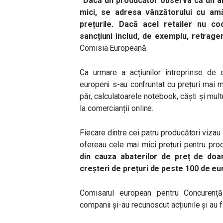
“Dacă un producător observa că un an
mici, se adresa vânzătorului cu am
prețurile. Dacă acel retailer nu c
sancțiuni includ, de exemplu, retrager
Comisia Europeană.
Ca urmare a acțiunilor întreprinse de 
europeni s-au confruntat cu prețuri mai 
păr, calculatoarele notebook, căști și mu
la comercianții online.
Fiecare dintre cei patru producători vizau
ofereau cele mai mici prețuri pentru prod
din cauza abaterilor de preț de doar
creșteri de prețuri de peste 100 de eu
Comisarul european pentru Concurenț
companii și-au recunoscut acțiunile și au 