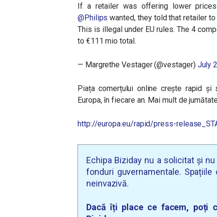
If a retailer was offering lower pric
@Philips
wanted, they told that retailer 
This is illegal under EU rules. The 4 co
to €111 mio total.
— Margrethe Vestager (@vestager)
July 
Piața comerțului online crește rapid și
Europa, în fiecare an. Mai mult de jumătat
http://europa.eu/rapid/press-release_
Echipa Biziday nu a solicitat și n
fonduri guvernamentale. Spațiile d
neinvazivă.
Dacă îți place ce facem, poți c