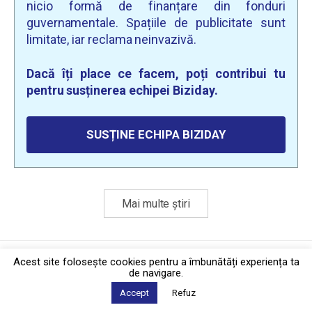
nicio formă de finanțare din fonduri
guvernamentale. Spațiile de publicitate sunt
limitate, iar reclama neinvazivă.
Dacă îți place ce facem, poți contribui tu
pentru susținerea echipei Biziday.
SUSȚINE ECHIPA BIZIDAY
Mai multe știri
Politica de confidențialitate
·
Contact
Acest site foloseşte cookies pentru a îmbunătăți experiența ta
2026 © Biziday
de navigare.
Accept
Refuz