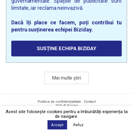
guvernamentale. Spațiile de publicitate sunt
limitate, iar reclama neinvazivă.
Dacă îți place ce facem, poți contribui tu
pentru susținerea echipei Biziday.
SUSȚINE ECHIPA BIZIDAY
Mai multe știri
Politica de confidențialitate
·
Contact
2026 © Biziday
Acest site foloseşte cookies pentru a îmbunătăți experiența ta
de navigare.
Accept
Refuz