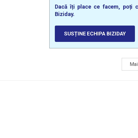
Dacă îți place ce facem, poți c
Biziday.
SUSȚINE ECHIPA BIZIDAY
Mai 