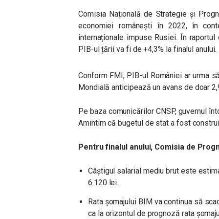
Comisia Națională de Strategie și Prog
economiei românești în 2022, în contex
internaționale impuse Rusiei. În raportul d
PIB-ul țării va fi de +4,3% la finalul anului.
Conform FMI, PIB-ul României ar urma să
Mondială anticipează un avans de doar 2,
Pe baza comunicărilor CNSP, guvernul înto
Amintim că b
ugetul de stat a fost constr
Pentru finalul anului, Comisia de Prog
Câştigul salarial mediu brut este estim
6.120 lei.
Rata şomajului BIM va continua să scad
ca la orizontul de prognoză rata şomaju