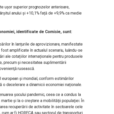
este ușor superior prognozelor anterioare,
ârșitul anului și +10,1% față de +9,9% ca medie
nomiei, identificate de Comisie, sunt:
bărilor în lanțurile de aprovizionare, manifestate
 fost amplificate în actualul scenariu, luându-se
ări ale cotațiilor internaționale pentru produsele
re, precum şi necesitatea suplimentării
rovenienţă rusească.
vel european și mondial, conform estimărilor
dată o decelerare a dinamicii economiei naționale.
tenuarea şocului pandemic, ceea ce a condus la
martie şi la o creştere a mobilităţii populaţiei. În
area recuperării de activitate în sectoarele cele
e, cum ar fi HORECA sau sectorul de transporturi.