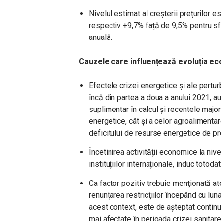
Nivelul estimat al creșterii prețurilor 
respectiv +9,7% față de 9,5% pentru sf
anuală.
Cauzele care influențează evoluția eco
Efectele crizei energetice și ale pertur
încă din partea a doua a anului 2021, au
suplimentar în calcul și recentele major
energetice, cât și a celor agroalimenta
deficitului de resurse energetice de p
Încetinirea activității economice la ni
instituțiilor internaționale, induc toto
Ca factor pozitiv trebuie menţionată a
renunţarea restricţiilor începând cu luna 
acest context, este de aşteptat continu
mai afectate în perioada crizei sanitar