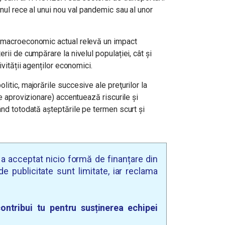
onul rece al unui nou val pandemic sau al unor
i macroeconomic actual relevă un impact
rii de cumpărare la nivelul populației, cât și
ivității agenților economici.
itic, majorările succesive ale preţurilor la
de aprovizionare) accentuează riscurile şi
ând totodată aşteptările pe termen scurt şi
u a acceptat nicio formă de finanțare din
e publicitate sunt limitate, iar reclama
ontribui tu pentru susținerea echipei