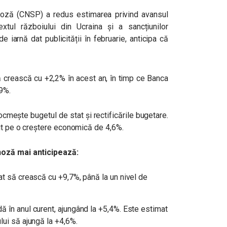
noză (CNSP) a redus estimarea privind avansul
tul războiului din Ucraina și a sancțiunilor
e iarnă dat publicității în februarie, anticipa că
 crească cu +2,2% în acest an, în timp ce Banca
9%.
cmește bugetul de stat și rectificările bugetare.
uit pe o creștere economică de 4,6%.
noză mai anticipează:
at să crească cu +9,7%, până la un nivel de
ă în anul curent, ajungând la +5,4%. Este estimat
lui să ajungă la +4,6%.