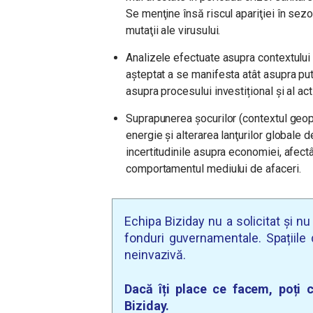
Se menţine însă riscul apariţiei în sez
mutaţii ale virusului.
Analizele efectuate asupra contextulu
așteptat a se manifesta atât asupra pute
asupra procesului investițional și al act
Suprapunerea şocurilor (contextul geopol
energie şi alterarea lanţurilor globale 
incertitudinile asupra economiei, afect
comportamentul mediului de afaceri.
Echipa Biziday nu a solicitat și n
fonduri guvernamentale. Spațiile d
neinvazivă.
Dacă îți place ce facem, poți c
Biziday.