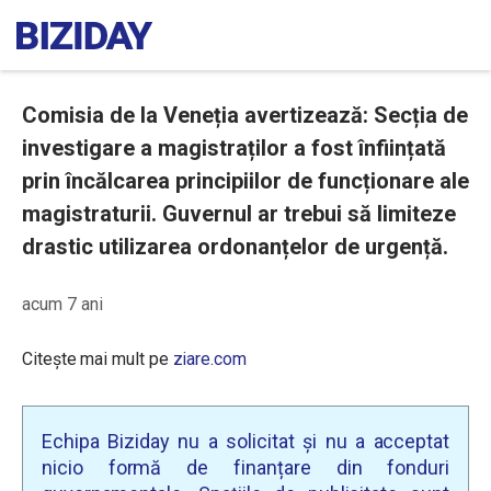
Comisia de la Veneția avertizează: Secția de
investigare a magistraților a fost înființată
prin încălcarea principiilor de funcționare ale
magistraturii. Guvernul ar trebui să limiteze
drastic utilizarea ordonanțelor de urgență.
acum 7 ani
Citește mai mult pe
ziare.com
Echipa Biziday nu a solicitat și nu a acceptat
nicio formă de finanțare din fonduri