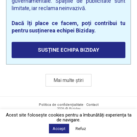
guvernamentale. Spațiile de publicitate sunt
limitate, iar reclama neinvazivă.
Dacă îți place ce facem, poți contribui tu
pentru susținerea echipei Biziday.
SUSȚINE ECHIPA BIZIDAY
Mai multe știri
Politica de confidențialitate
·
Contact
2026 © Biziday
Acest site foloseşte cookies pentru a îmbunătăți experiența ta
de navigare.
Accept
Refuz