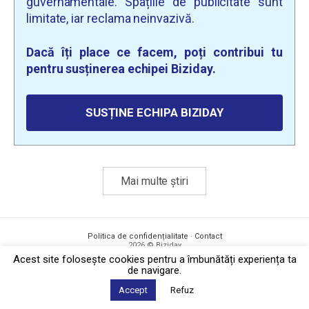
guvernamentale. Spațiile de publicitate sunt
limitate, iar reclama neinvazivă.
Dacă îți place ce facem, poți contribui tu
pentru susținerea echipei Biziday.
SUSȚINE ECHIPA BIZIDAY
Mai multe știri
Politica de confidențialitate
·
Contact
2026 © Biziday
Acest site foloseşte cookies pentru a îmbunătăți experiența ta
de navigare.
Accept
Refuz