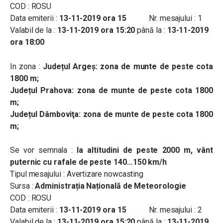
COD : ROSU
Data emiterii :
13-11-2019 ora 15
Nr. mesajului : 1
Valabil de la :
13-11-2019 ora 15:20
până la :
13-11-2019
ora 18:00
In zona :
Județul Argeş: zona de munte de peste cota
1800 m;
Județul Prahova: zona de munte de peste cota 1800
m;
Județul Dâmboviţa: zona de munte de peste cota 1800
m;
Se vor semnala :
la altitudini de peste 2000 m, vânt
puternic cu rafale de peste 140…150 km/h
Tipul mesajului : Avertizare nowcasting
Sursa :
Administrația Națională de Meteorologie
COD : ROSU
Data emiterii :
13-11-2019 ora 15
Nr. mesajului : 2
Valabil de la :
13-11-2019 ora 15:20
până la :
13-11-2019