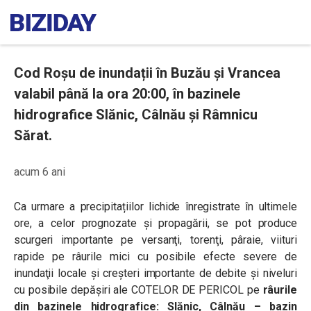
Cod Roșu de inundații în Buzău și Vrancea
valabil până la ora 20:00, în bazinele
hidrografice Slănic, Câlnău și Râmnicu
Sărat.
acum 6 ani
Ca urmare a precipitațiilor lichide înregistrate în ultimele
ore, a celor prognozate și propagării, se pot produce
scurgeri importante pe versanţi, torenţi, pâraie, viituri
rapide pe râurile mici cu posibile efecte severe de
inundaţii locale şi creşteri importante de debite şi niveluri
cu posibile depăşiri ale COTELOR DE PERICOL pe
râurile
din bazinele hidrografice: Slănic, Câlnău – bazin