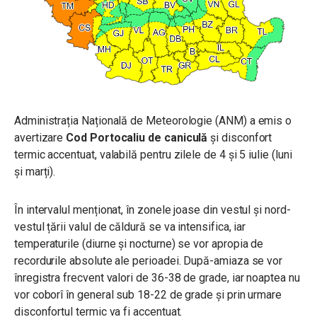
Administrația Națională de Meteorologie (ANM) a emis o
avertizare
Cod Portocaliu
de caniculă
și disconfort
termic accentuat, valabilă pentru zilele de 4 și 5 iulie (luni
și marți).
În intervalul menționat, în zonele joase din vestul și nord-
vestul țării valul de căldură se va intensifica, iar
temperaturile (diurne și nocturne) se vor apropia de
recordurile absolute ale perioadei. După-amiaza se vor
înregistra frecvent valori de 36-38 de grade, iar noaptea nu
vor coborî în general sub 18-22 de grade și prin urmare
disconfortul termic va fi accentuat.