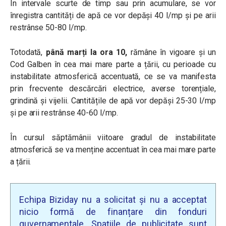
În intervale scurte de timp sau prin acumulare, se vor
înregistra cantități de apă ce vor depăși 40 l/mp și pe arii
restrânse 50-80 l/mp.
Totodată,
până marți la ora 10,
rămâne în vigoare și un
Cod Galben
în cea mai mare parte a țării, cu perioade cu
instabilitate atmosferică accentuată, ce se va manifesta
prin frecvente descărcări electrice, averse torențiale,
grindină și vijelii. Cantitățile de apă vor depăși 25-30 l/mp
și pe arii restrânse 40-60 l/mp.
În cursul săptămânii viitoare gradul de instabilitate
atmosferică se va menține accentuat în cea mai mare parte
a țării.
Echipa Biziday nu a solicitat și nu a acceptat
nicio formă de finanțare din fonduri
guvernamentale. Spațiile de publicitate sunt