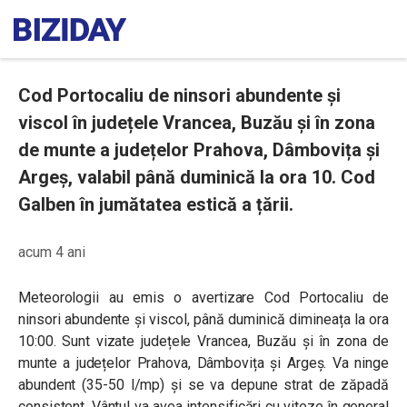
Cod Portocaliu de ninsori abundente și
viscol în județele Vrancea, Buzău și în zona
de munte a județelor Prahova, Dâmbovița și
Argeș, valabil până duminică la ora 10. Cod
Galben în jumătatea estică a țării.
acum 4 ani
Meteorologii au emis o avertizare Cod Portocaliu de
ninsori abundente și viscol, până duminică dimineața la ora
10:00. Sunt vizate județele
Vrancea, Buzău și în zona de
munte a județelor Prahova, Dâmbovița și Argeș. Va ninge
abundent (3
5-50 l/mp) și se va depune strat de zăpadă
consistent. Vântul va avea intensificări cu viteze în general