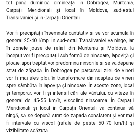
tot până duminică dimineața,
în Dobrogea, Muntenia,
Carpații Meridionali și local în Moldova, sud-estul
Transilvaniei și în Carpații Orientali.
Vor fi precipitații însemnate cantitativ și se vor acumula în
general 25-40 l/mp.
În sud-estul Transilvaniei va ninge, iar
în zonele joase de relief din Muntenia și Moldova, la
început vor fi precipitații sub formă de ninsoare, lapoviță și
ploaie, apoi treptat vor predomina ninsorile și se va depune
strat de zăpadă. În Dobrogea pe parcursul zilei de vineri
vor fi mai ales ploi, în transformare din noaptea de vineri
spre sâmbătă în lapoviță și ninsoare. În aceste zone, local
și temporar, vor fi și intensificări ale vântului, cu viteze în
general de 45-55 km/h, viscolind ninsoarea.
În Carpații
Meridionali și local în Carpații Orientali va continua să
ningă, să se depună strat de zăpadă consistent și vor mai
fi intervale cu viscol (rafale de peste 50-70 km/h) și
vizibilitate scăzută.