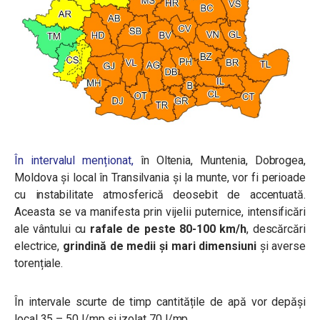
În intervalul menționat,
în Oltenia, Muntenia, Dobrogea,
Moldova și local în Transilvania și la munte, vor fi perioade
cu instabilitate atmosferică deosebit de accentuată.
Aceasta se va manifesta prin vijelii puternice, intensificări
ale vântului cu
rafale de peste 80-100 km/h
, descărcări
electrice,
grindină de medii și mari dimensiuni
și averse
torențiale.
În intervale scurte de timp cantitățile de apă vor depăși
local 35 – 50 l/mp și izolat 70 l/mp.