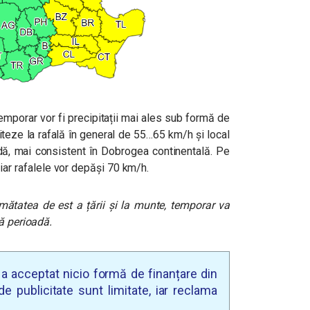
 temporar vor fi precipitații mai ales sub formă de
viteze la rafală în general de 55…65 km/h și local
dă, mai consistent în Dobrogea continentală.
Pe
e, iar rafalele vor depăși 70 km/h.
mătatea de est a țării și la munte, temporar va
ă perioadă.
u a acceptat nicio formă de finanțare din
e publicitate sunt limitate, iar reclama