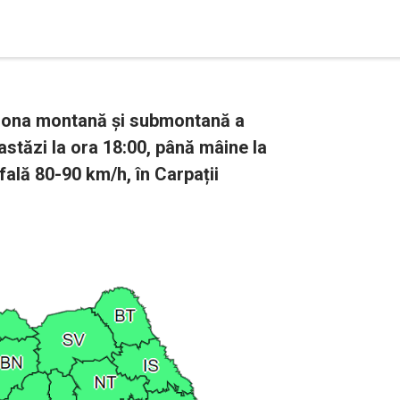
n zona montană și submontană a
 astăzi la ora 18:00, până mâine la
afală 80-90 km/h, în Carpații