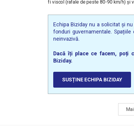
fi viscol (rafale de peste 80-90 km/h) și v
Echipa Biziday nu a solicitat și n
fonduri guvernamentale. Spațiile d
neinvazivă.
Dacă îți place ce facem, poți c
Biziday.
SUSȚINE ECHIPA BIZIDAY
Mai 