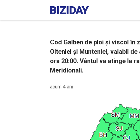
Cod Galben de ploi și viscol î
Olteniei și Munteniei, valabil de
ora 20:00. Vântul va atinge la r
Meridionali.
acum 4 ani