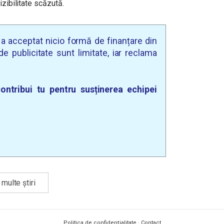
izibilitate scăzută.
u a acceptat nicio formă de finanțare din
e publicitate sunt limitate, iar reclama
ontribui tu pentru susținerea echipei
multe știri
Politica de confidențialitate
·
Contact