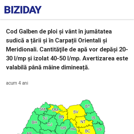
Cod Galben de ploi și vânt în jumătatea
sudică a țării și în Carpații Orientali și
Meridionali. Cantităţile de apă vor depăşi 20-
30 l/mp şi izolat 40-50 l/mp. Avertizarea este
valabilă până mâine dimineață.
acum 4 ani