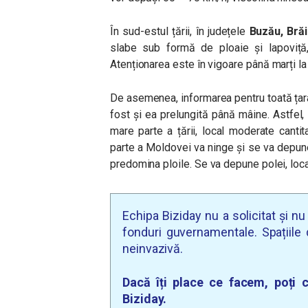
În sud-estul țării, în județele
Buzău, Brăi
slabe sub formă de ploaie și lapoviță,
Atenționarea este în vigoare până marți la
De asemenea, informarea pentru toată ța
fost și ea prelungită până mâine. Astfel,
mare parte a țării, local moderate canti
parte a Moldovei va ninge și se va depune 
predomina ploile.
Se va depune polei, local 
Echipa Biziday nu a solicitat și n
fonduri guvernamentale. Spațiile d
neinvazivă.
Dacă îți place ce facem, poți c
Biziday.