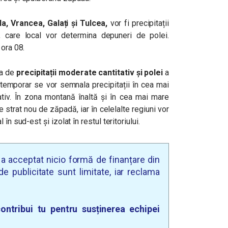
la, Vrancea, Galați și Tulcea,
vor fi precipitații
 care local vor determina depuneri de polei.
 ora 08.
ra de
precipitații moderate cantitativ și polei
a
temporar se vor semnala precipitații în cea mai
tativ. În zona montană înaltă și în cea mai mare
strat nou de zăpadă, iar în celelalte regiuni vor
în sud-est și izolat în restul teritoriului.
u a acceptat nicio formă de finanțare din
e publicitate sunt limitate, iar reclama
ontribui tu pentru susținerea echipei