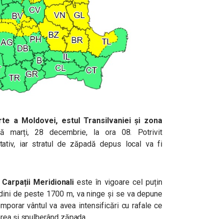
e a Moldovei, estul Transilvaniei și zona
ă marți, 28 decembrie, la ora 08. Potrivit
tativ, iar stratul de zăpadă depus local va fi
ă
Carpații Meridionali
este în vigoare cel puțin
tudini de peste 1700 m, va ninge și se va depune
mporar vântul va avea intensificări cu rafale ce
area și spulberând zăpada.