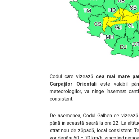
Codul care vizează
cea mai mare part
Carpaților Orientali
este valabil pân
meteorologilor,
va ninge însemnat canti
consistent.
De asemenea, Codul Galben ce vizeaz
până în această seară la ora 22. L
a alti
strat nou de zăpadă, local consistent. Te
vor depăși 60 – 70 km/h, viscolind ninso