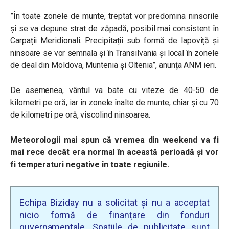
”În toate zonele de munte, treptat vor predomina ninsorile
și se va depune strat de zăpadă, posibil mai consistent în
Carpații Meridionali. Precipitații sub formă de lapoviță și
ninsoare se vor semnala și în Transilvania și local în zonele
de deal din Moldova, Muntenia și Oltenia”, anunța ANM ieri.
De asemenea, vântul va bate cu viteze de 40-50 de
kilometri pe oră, iar în zonele înalte de munte, chiar și cu 70
de kilometri pe oră, viscolind ninsoarea.
Meteorologii mai spun că vremea din weekend va fi
mai rece decât era normal în această perioadă și vor
fi temperaturi negative în toate regiunile.
Echipa Biziday nu a solicitat și nu a acceptat
nicio formă de finanțare din fonduri
guvernamentale. Spațiile de publicitate sunt