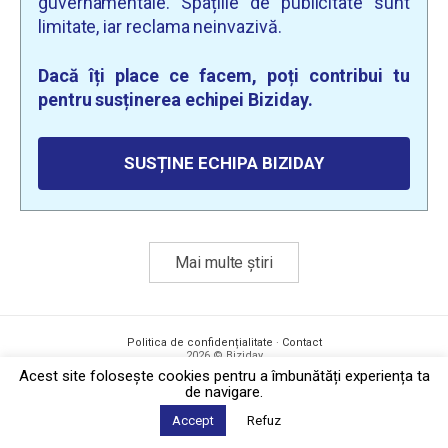
guvernamentale. Spațiile de publicitate sunt
limitate, iar reclama neinvazivă.
Dacă îți place ce facem, poți contribui tu
pentru susținerea echipei Biziday.
SUSȚINE ECHIPA BIZIDAY
Mai multe știri
Politica de confidențialitate
·
Contact
2026 © Biziday
Acest site foloseşte cookies pentru a îmbunătăți experiența ta
de navigare.
Accept
Refuz