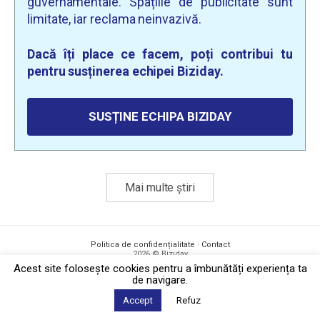
guvernamentale. Spațiile de publicitate sunt
limitate, iar reclama neinvazivă.
Dacă îți place ce facem, poți contribui tu
pentru susținerea echipei Biziday.
SUSȚINE ECHIPA BIZIDAY
Mai multe știri
Politica de confidențialitate
·
Contact
2026 © Biziday
Acest site foloseşte cookies pentru a îmbunătăți experiența ta
de navigare.
Accept
Refuz