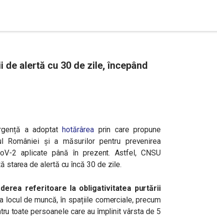
 de alertă cu 30 de zile, începând
Urgență a adoptat
hotărârea
prin care propune
iul României și a măsurilor pentru prevenirea
-CoV-2 aplicate până în prezent. Astfel, CNSU
ă starea de alertă cu încă 30 de zile.
rea referitoare la obligativitatea purtării
a locul de muncă, în spațiile comerciale, precum
ntru toate persoanele care au împlinit vârsta de 5