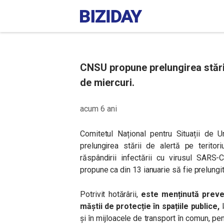
CNSU propune prelungirea stării
de miercuri.
acum 6 ani
Comitetul Național pentru Situații de 
prelungirea stării de alertă pe teritor
răspândirii infectării cu virusul SARS
propune ca din 13 ianuarie să fie prelungit
Potrivit hotărârii,
este menținută prevede
măștii de protecție în spațiile publice,
l
și în mijloacele de transport în comun, pe