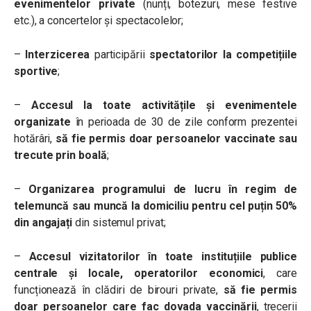
evenimentelor private
(nunți, botezuri, mese festive
etc.), a concertelor și spectacolelor;
–
Interzicerea
participării
spectatorilor la competițiile
sportive
;
–
Accesul la toate activitățile și evenimentele
organizate
în perioada de 30 de zile conform prezentei
hotărâri,
să fie permis doar persoanelor vaccinate sau
trecute prin boală
;
–
Organizarea programului de lucru în regim de
telemuncă sau muncă la domiciliu pentru cel puțin 50%
din angajați
din sistemul privat;
–
Accesul vizitatorilor în toate instituțiile publice
centrale și locale, operatorilor economici
, care
funcționează în clădiri de birouri private,
să fie permis
doar persoanelor care fac dovada vaccinării
, trecerii