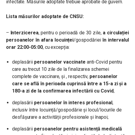
infectate. Măsurile adoptate trebuie aprobate de guvern.
Lista măsurilor adoptate de CNSU:
–
Interzicerea
, pentru o perioadă de 30 zile,
a circulației
persoanelor în afara locuinței
/gospodăriei
în intervalul
orar 22:00-05:00
, cu excepția:
deplasării
persoanelor vaccinate
anti-Covid pentru
care au trecut 10 zile de la finalizarea schemei
complete de vaccinare, și , respectiv,
persoanelor
care se află în perioada cuprinsă între a 15-a zi și a
180-a zi de la confirmarea infectării cu Covid
;
deplasării
persoanelor în interes profesional
,
inclusiv între locuință/gospodărie și locul/locurile de
desfășurare a activității profesionale și înapoi;
deplasării
persoanelor pentru asistență medicală