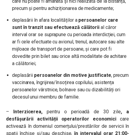
care nu poate fi amânată și nici realizată de la distanță,
precum și pentru achiziționarea de medicamente;
deplasării în afara localităților a
persoanelor care
sunt în tranzit sau efectuează călătorii
al căror
interval orar se suprapune cu perioada interdicției, cum
ar fi cele efectuate cu avionul, trenul, autocare sau alte
mijloace de transport de persoane, și care pot fi
dovedite prin bilet sau orice altă modalitate de achitare
a călătoriei;
deplasării
persoanelor din motive justificate
, precum
vaccinarea, îngrijirea/însoțirea copilului, asistența
persoanelor vârstnice, bolnave sau cu dizabilități ori
decesul unui membru de familie.
–
Interzicerea,
pentru o perioadă de 30 zile
, a
desfășurării activității operatorilor economici
care
activează în domeniul comerțului/prestărilor de servicii în
spații închise și/sau deschise,
în intervalul orar 21:00-