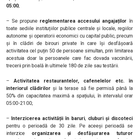
05:00
;
– Se propune
reglementarea accesului angajaților
în
toate sediile instituțiilor publice centrale și locale, regiilor
autonome și operatorii economici cu capital public, precum
și în clădiri de birouri private în care își desfășoară
activitatea cel puțin 50 de persoane simultan, prin limitarea
acestuia doar la persoanele care fac dovada vaccinării,
trecerii prin boală în ultimele 180 de zile sau testării.
–
Activitatea restaurantelor, cafenelelor etc. în
interiorul clădirilor
și la terase să fie permisă până la
50% din capacitatea maximă a spațiului, în intervalul orar
05:00-21:00;
–
Interzicerea activității în baruri
,
cluburi și discoteci
pentru o perioadă de 30 zile. Pe aceeși perioadă se
interzice
organizarea și desfășurarea tuturor