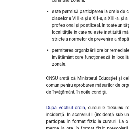
carantina zonală;
este permisă participarea la orele de cu
claselor a VIII-a și a XII-a, a XIII-a, și 
profesional și postliceal, în toate unit
localitățile în care nu este instituită m
stricte a normelor de prevenire a răspâ
permiterea organizării orelor remediale,
învățământ care funcționează în localită
zonale.
CNSU arată că Ministerul Educației și cel
comun pentru aprobarea
măsurilor de organi
de învățământ, în noile condiții.
După vechiul ordin
, cursurile trebuiau r
incidență. În scenariul I (incidență sub un 
participau în format fizic la cursuri. La o
merge la ore în format fizic preșcolarii, 