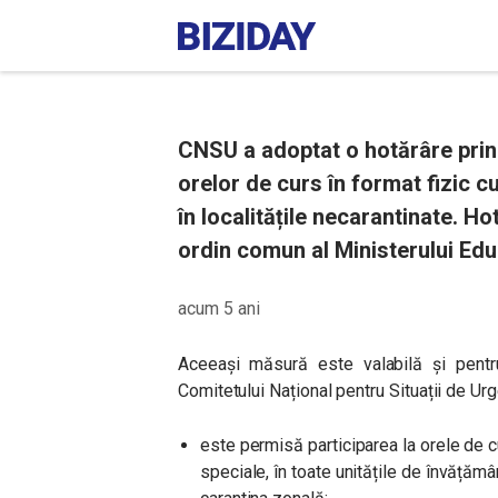
CNSU a adoptat o hotărâre prin
orelor de curs în format fizic cu
în localitățile necarantinate. H
ordin comun al Ministerului Educa
acum 5 ani
Aceeași măsură este valabilă și pentru
Comitetului Național pentru Situații de Ur
este permisă participarea la orele de cu
speciale, în toate unitățile de învățămân