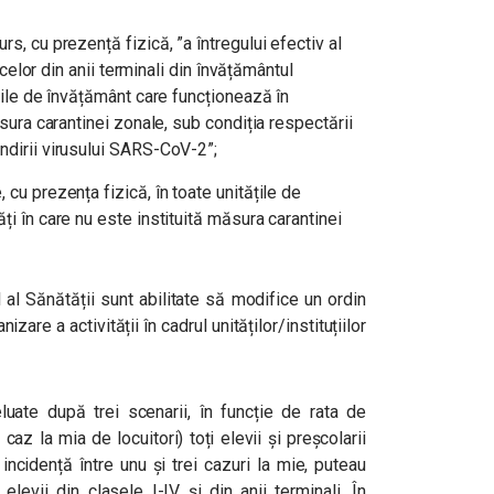
rs, cu prezență fizică, ”a întregului efectiv al
a celor din anii terminali din învățământul
ățile de învățământ care funcționează în
ăsura carantinei zonale, sub condiția respectării
ndirii virusului SARS-CoV-2”;
 cu prezența fizică, în toate unitățile de
ți în care nu este instituită măsura carantinei
 al Sănătății sunt abilitate să modifice un ordin
zare a activității în cadrul unităților/instituțiilor
eluate după trei scenarii, în funcție de rata de
caz la mia de locuitori) toți elevii și preșcolarii
 incidență între unu și trei cazuri la mie, puteau
elevii din clasele I-IV și din anii terminali. În