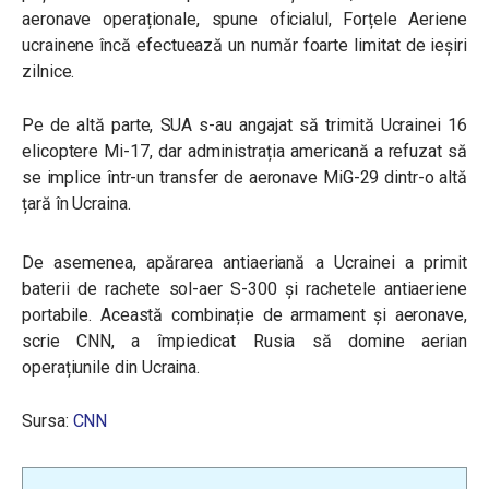
aeronave operaționale, spune oficialul, Forțele Aeriene
ucrainene încă efectuează un număr foarte limitat de ieșiri
zilnice.
Pe de altă parte, SUA s-au angajat să trimită Ucrainei 16
elicoptere Mi-17, dar administrația americană a refuzat să
se implice într-un transfer de aeronave MiG-29 dintr-o altă
țară în Ucraina.
De asemenea, apărarea antiaeriană a Ucrainei a primit
baterii de rachete sol-aer S-300 și rachetele antiaeriene
portabile. Această combinație de armament și aeronave,
scrie CNN, a împiedicat Rusia să domine aerian
operațiunile din Ucraina.
Sursa:
CNN