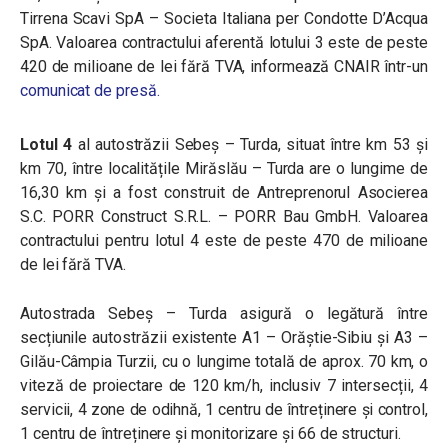
Tirrena Scavi SpA – Societa Italiana per Condotte D’Acqua
SpA. Valoarea contractului aferentă lotului 3 este de peste
420 de milioane de lei fără TVA, informează CNAIR într-un
comunicat de presă.
Lotul 4
al autostrăzii Sebeș – Turda, situat între km 53 și
km 70, între localitățile Mirăslău – Turda are o lungime de
16,30 km și a fost construit de Antreprenorul Asocierea
S.C. PORR Construct S.R.L. – PORR Bau GmbH. Valoarea
contractului pentru lotul 4 este de peste 470 de milioane
de lei fără TVA.
Autostrada Sebeș – Turda asigură o legătură între
secțiunile autostrăzii existente A1 – Orăștie-Sibiu și A3 –
Gilău-Câmpia Turzii, cu o lungime totală de aprox. 70 km, o
viteză de proiectare de 120 km/h, inclusiv 7 intersecții, 4
servicii, 4 zone de odihnă, 1 centru de întreținere și control,
1 centru de întreținere și monitorizare și 66 de structuri.