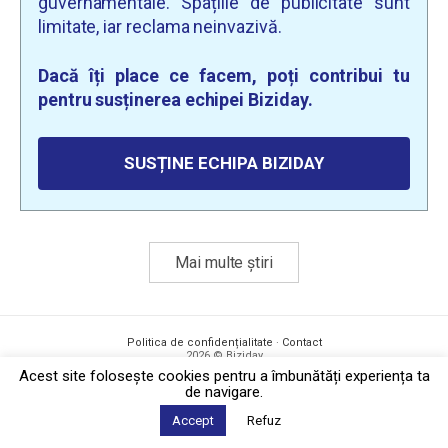
guvernamentale. Spațiile de publicitate sunt
limitate, iar reclama neinvazivă.
Dacă îți place ce facem, poți contribui tu
pentru susținerea echipei Biziday.
SUSȚINE ECHIPA BIZIDAY
Mai multe știri
Politica de confidențialitate
·
Contact
2026 © Biziday
Acest site foloseşte cookies pentru a îmbunătăți experiența ta
de navigare.
Accept
Refuz