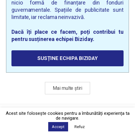
nicio formă de finanțare din fonduri
guvernamentale. Spațiile de publicitate sunt
limitate, iar reclama neinvazivă.
Dacă îți place ce facem, poți contribui tu
pentru susținerea echipei Biziday.
SUSȚINE ECHIPA BIZIDAY
Mai multe știri
Politica de confidențialitate
·
Contact
Acest site foloseşte cookies pentru a îmbunătăți experiența ta
2026 © Biziday
de navigare.
Accept
Refuz