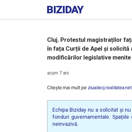
Cluj. Protestul magistraților fa
în fața Curții de Apel și solicit
modificărilor legislative menite
acum 7 ani
Citește mai mult pe
ziuadecj.realitatea.net
Echipa Biziday nu a solicitat și n
fonduri guvernamentale. Spațiile d
neinvazivă.