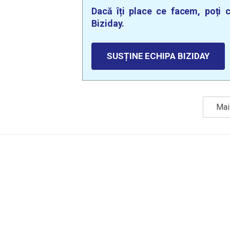
Dacă îți place ce facem, poți c
Biziday.
SUSȚINE ECHIPA BIZIDAY
Mai 