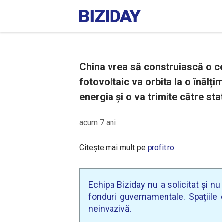
China vrea să construiască o ce
fotovoltaic va orbita la o înălți
energia și o va trimite către sta
acum 7 ani
Citește mai mult pe
profit.ro
Echipa Biziday nu a solicitat și n
fonduri guvernamentale. Spațiile d
neinvazivă.