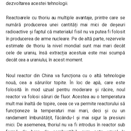
dezvoltarea acestei tehnologii.
Reactoarele cu thoriu au multiple avantaje, printre care se
numără producerea unei cantități mai mici de deșeuri
radioactive și faptul că materialul fisil nu va putea fi folosit
în producerea de arme nucleare. Pe de altă parte, rezervele
estimate de thoriu la nivel mondial sunt mai mari decât
cele de uraniu, însă extracția acestuia este mai scumpă
decât cea a uraniului, în acest moment.
Noul reactor din China va funcționa cu o altă tehnologie
nouă, cea a sărurilor topite. În loc de apă, care este
folosită în mod uzual pentru moderare și răcire, noul
reactor va folosi săruri de fluor. Acestea au o temperatura
mult mai înaltă de topire, ceea ce va permite reactorului să
funcționeze la temperaturi mai mari, deci și cu un
randament îmbunătățit, făcându-l și mai sigur la presiuni
mici. De asemenea, thoriul nu va fi introdus în reactor sub