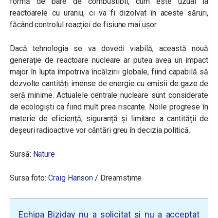
formă de bare de combustibil, cum este uzual la
reactoarele cu uraniu, ci va fi dizolvat în aceste săruri,
făcând controlul reacției de fisiune mai ușor.
Dacă tehnologia se va dovedi viabilă, această nouă
generație de reactoare nucleare ar putea avea un impact
major în lupta împotriva încălzirii globale, fiind capabilă să
dezvolte cantități imense de energie cu emisii de gaze de
seră minime. Actualele centrale nucleare sunt considerate
de ecologiști ca fiind mult prea riscante. Noile progrese în
materie de eficiență, siguranță și limitare a cantității de
deșeuri radioactive vor cântări greu în decizia politică.
Sursă:
Nature
Sursa foto:
Craig Hanson
/
Dreamstime
Echipa Biziday nu a solicitat și nu a acceptat