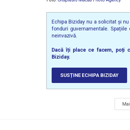
Echipa Biziday nu a solicitat și n
fonduri guvernamentale. Spațiile d
neinvazivă.
Dacă îți place ce facem, poți c
Biziday.
SUSȚINE ECHIPA BIZIDAY
Mai 