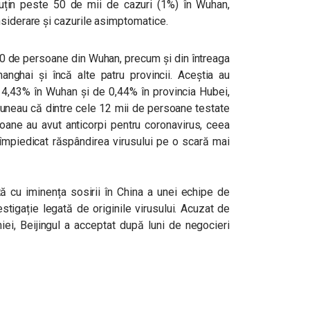
 puțin peste 50 de mii de cazuri (1%) în Wuhan,
nsiderare și cazurile asimptomatice.
00 de persoane din Wuhan, precum și din întreaga
hanghai și încă alte patru provincii. Aceștia au
e 4,43% în Wuhan și de 0,44% în provincia Hubei,
puneau că dintre cele 12 mii de persoane testate
oane au avut anticorpi pentru coronavirus, ceea
împiedicat răspândirea virusului pe o scară mai
tă cu iminența sosirii în China a unei echipe de
stigație legată de originile virusului. Acuzat de
iei, Beijingul a acceptat după luni de negocieri