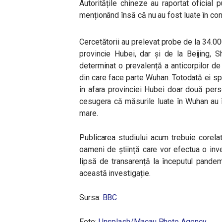
Autoritățile chineze au raportat oficial
menționând însă că nu au fost luate în co
Cercetătorii au prelevat probe de la 34.0
provincie Hubei, dar și de la Beijing, S
determinat o prevalență a anticorpilor d
din care face parte Wuhan. Totodată ei s
în afara provinciei Hubei doar două pers
cesugera că măsurile luate în Wuhan au 
mare.
Publicarea studiului acum trebuie corela
oameni de știință care vor efectua o inve
lipsă de transarență la începutul pandem
această investigație.
Sursa:
BBC
Foto:
Unsplash/
Macau Photo Agency