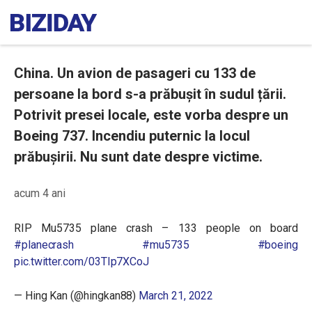
China. Un avion de pasageri cu 133 de
persoane la bord s-a prăbușit în sudul țării.
Potrivit presei locale, este vorba despre un
Boeing 737. Incendiu puternic la locul
prăbușirii. Nu sunt date despre victime.
acum 4 ani
RIP Mu5735 plane crash – 133 people on board
#planecrash
#mu5735
#boeing
pic.twitter.com/03TIp7XCoJ
— Hing Kan (@hingkan88)
March 21, 2022