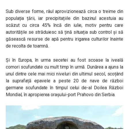
Sub diverse forme, râul aprovizionează circa o treime din
populația țării, iar precipitațiile din bazinul acestuia au
scăzut cu circa 45% încă din iulie, motiv pentru care
autoritățile se străduiesc să țină situația sub control și să
găsească resurse de apă pentru irigarea culturilor înainte
de recolta de toamnă.
Și în Europa, în urma secetei au fost scoase la iveală
comori scufundate cu mult timp în urmă. Dunărea a ajuns la
unul dintre cele mai mici niveluri din ultimul secol, scoțând
la suprafață epavele a peste 20 de nave de război
germane scufundate în timpul celui de-al Doilea Război
Mondial, în apropierea orașului-port Prahovo din Serbia.