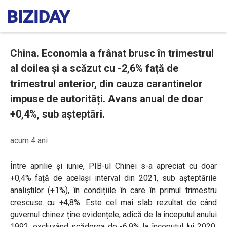
China. Economia a frânat brusc în trimestrul
al doilea și a scăzut cu -2,6% față de
trimestrul anterior, din cauza carantinelor
impuse de autorități. Avans anual de doar
+0,4%, sub așteptări.
acum 4 ani
Între aprilie și iunie, PIB-ul Chinei s-a apreciat cu doar
+0,4% față de același interval din 2021, sub așteptările
analiștilor (+1%), în condițiile în care în primul trimestru
crescuse cu +4,8%. Este cel mai slab rezultat de când
guvernul chinez ține evidențele, adică de la începutul anului
1992, excluzând scăderea de -6,9% la începutul lui 2020,