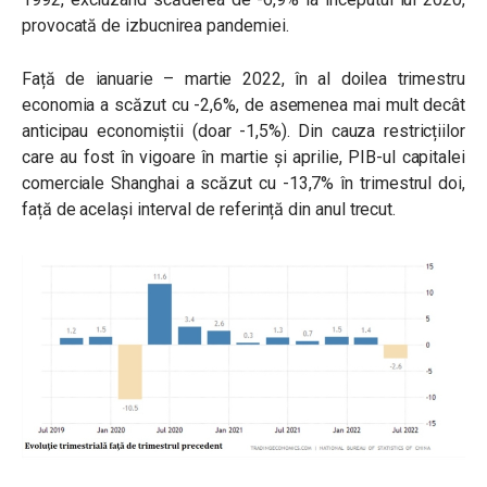
provocată de izbucnirea pandemiei.
Față de ianuarie – martie 2022, în al doilea trimestru
economia a scăzut cu -2,6%, de asemenea mai mult decât
anticipau economiștii (doar -1,5%). Din cauza restricțiilor
care au fost în vigoare în martie și aprilie, PIB-ul capitalei
comerciale Shanghai a scăzut cu -13,7% în trimestrul doi,
față de același interval de referință din anul trecut.