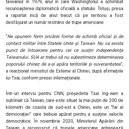
taiwanez în 1979, anul în care Washingtonul a schimbat
recunoașterea diplomatică oficială a statului. Totuși, presa
a raportat încă de anul trecut că pe teritoriu a fost
desfășurat un număr restrâns de trupe americane.
“
Ne opunem ferm oricărei forme de schimb oficial și de
contact militar între Statele Unite și Taiwan. Nu va exista
punct de întoarcere pentru cei ce susțin independența
Taiwanului. SUA ar trebui să nu subestimeze determinarea
poporului chinez de a-și apăra teritoriile și suveranitatea
”,
a reacționat ministrul de Externe al Chinei, după afirmațiile
lui Tsai, conform presei internaționale.
Într-un interviu pentru CNN, președinta Tsai Ing-wen a
subliniat că Taiwan, care este situat la mai puțin de 200 de
kilometri de coasta de sud-est a Chinei, este un “far al
democrației” care trebuie apărat pentru a susține valorile
democratice. În noiembrie 2020, Ministerul Apărării din
Taiwan a recunoscut că trupele americane antrenează