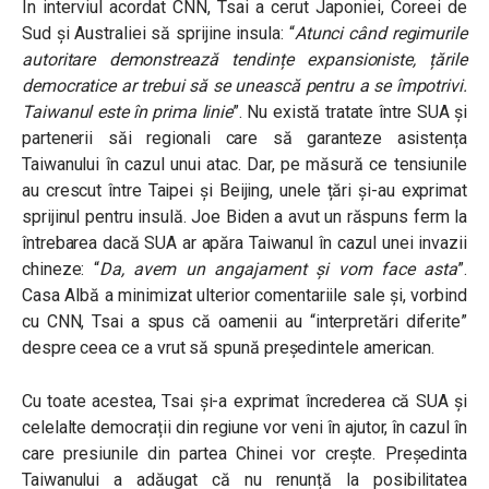
În interviul acordat CNN, Tsai a cerut Japoniei, Coreei de
Sud și Australiei să sprijine insula: “
Atunci când regimurile
autoritare demonstrează tendințe expansioniste, țările
democratice ar trebui să se unească pentru a se împotrivi.
Taiwanul este în prima linie
”. Nu există tratate între SUA și
partenerii săi regionali care să garanteze asistența
Taiwanului în cazul unui atac. Dar, pe măsură ce tensiunile
au crescut între Taipei și Beijing, unele țări și-au exprimat
sprijinul pentru insulă. Joe Biden a avut un răspuns ferm la
întrebarea dacă SUA ar apăra Taiwanul în cazul unei invazii
chineze: “
Da, avem un angajament și vom face asta
”.
Casa Albă a minimizat ulterior comentariile sale și, vorbind
cu CNN, Tsai a spus că oamenii au “interpretări diferite”
despre ceea ce a vrut să spună președintele american.
Cu toate acestea, Tsai și-a exprimat încrederea că SUA și
celelalte democrații din regiune vor veni în ajutor, în cazul în
care presiunile din partea Chinei vor crește. Președinta
Taiwanului a adăugat că nu renunță la posibilitatea