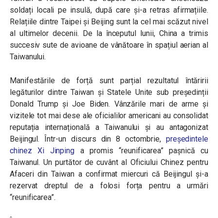
soldați locali pe insulă, după care și-a retras afirmațiile.
Relațiile dintre Taipei și Beijing sunt la cel mai scăzut nivel
al ultimelor decenii. De la începutul lunii, China a trimis
succesiv sute de avioane de vânătoare în spațiul aerian al
Taiwanului.
Manifestările de forță sunt parțial rezultatul întăririi
legăturilor dintre Taiwan și Statele Unite sub președinții
Donald Trump și Joe Biden. Vânzările mari de arme și
vizitele tot mai dese ale oficialilor americani au consolidat
reputația internațională a Taiwanului și au antagonizat
Beijingul. Într-un discurs din 8 octombrie,
președintele
chinez Xi Jinping
a promis “reunificarea” pașnică cu
Taiwanul. Un purtător de cuvânt al Oficiului Chinez pentru
Afaceri din Taiwan a confirmat miercuri că Beijingul și-a
rezervat dreptul de a folosi forța pentru a urmări
“reunificarea”.