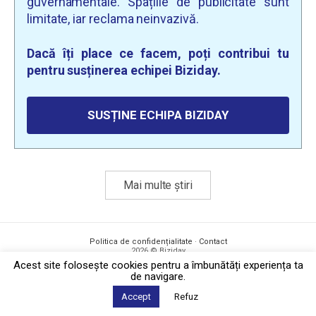
guvernamentale. Spațiile de publicitate sunt
limitate, iar reclama neinvazivă.
Dacă îți place ce facem, poți contribui tu
pentru susținerea echipei Biziday.
SUSȚINE ECHIPA BIZIDAY
Mai multe știri
Politica de confidențialitate
·
Contact
2026 © Biziday
Acest site foloseşte cookies pentru a îmbunătăți experiența ta
de navigare.
Accept
Refuz