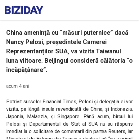
China amenință cu “măsuri puternice” dacă
Nancy Pelosi, președintele Camerei
Reprezentanților SUA, va vizita Taiwanul
luna viitoare. Beijingul consideră călătoria “o
încăpățânare”.
acum 4 ani
Potrivit surselor Financial Times, Pelosi și delegația ei vor
vizita, pe lângă insula revendicată de China, și Indonezia,
Japonia, Malaezia, și Singapore. Până acum, biroul lui
Pelosi și Departamentul de Stat al SUA nu au răspuns
imediat la o solicitare de comentarii din partea Reuters, iar
Ministerul de Externe din Taiwan a declarat că “nu a primit