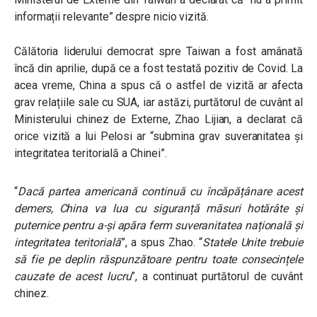
informații relevante” despre nicio vizită.
Călătoria liderului democrat spre Taiwan a fost amânată
încă din aprilie, după ce a fost testată pozitiv de Covid. La
acea vreme, China a spus că o astfel de vizită ar afecta
grav relațiile sale cu SUA, iar astăzi, purtătorul de cuvânt al
Ministerului chinez de Externe, Zhao Lijian, a declarat că
orice vizită a lui Pelosi ar “submina grav suveranitatea și
integritatea teritorială a Chinei”.
“
Dacă partea americană continuă cu încăpățânare acest
demers, China va lua cu siguranță măsuri hotărâte și
puternice pentru a-și apăra ferm suveranitatea națională și
integritatea teritorială
”, a spus Zhao. “
Statele Unite trebuie
să fie pe deplin răspunzătoare pentru toate consecințele
cauzate de acest lucru
”, a continuat purtătorul de cuvânt
chinez.