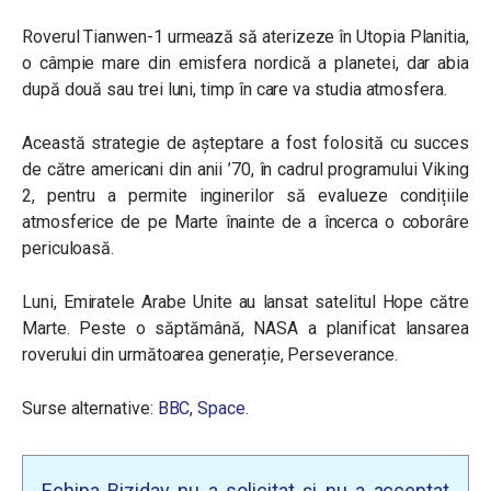
Roverul Tianwen-1 urmează să aterizeze în Utopia Planitia,
o câmpie mare din emisfera nordică a planetei, dar abia
după două sau trei luni, timp în care va studia atmosfera.
Această strategie de așteptare a fost folosită cu succes
de către americani din anii ’70, în cadrul programului Viking
2, pentru a permite inginerilor să evalueze condițiile
atmosferice de pe Marte înainte de a încerca o coborâre
periculoasă.
Luni, Emiratele Arabe Unite au lansat satelitul Hope către
Marte. Peste o săptămână, NASA a planificat lansarea
roverului din următoarea generație, Perseverance.
Surse alternative:
BBC,
Space.
Echipa Biziday nu a solicitat și nu a acceptat