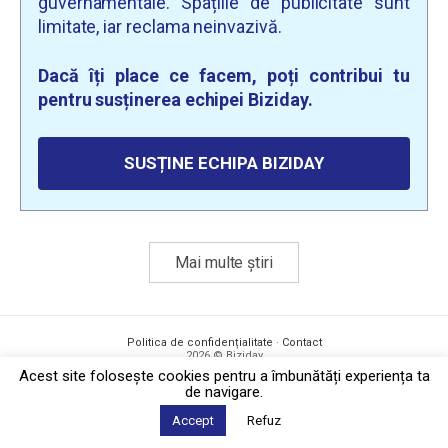
guvernamentale. Spațiile de publicitate sunt
limitate, iar reclama neinvazivă.
Dacă îți place ce facem, poți contribui tu
pentru susținerea echipei Biziday.
SUSȚINE ECHIPA BIZIDAY
Mai multe știri
Politica de confidențialitate
·
Contact
2026 © Biziday
Acest site foloseşte cookies pentru a îmbunătăți experiența ta
de navigare.
Accept
Refuz