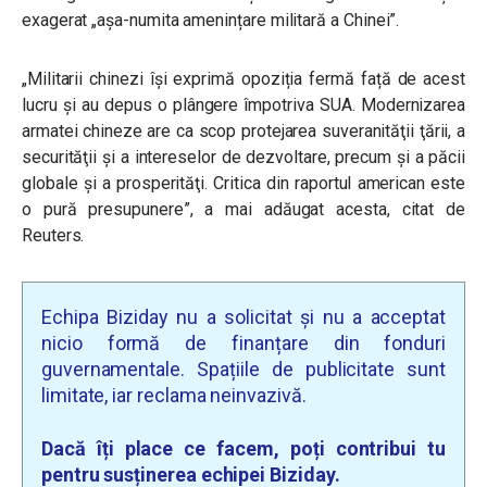
exagerat „așa-numita amenințare militară a Chinei”.
„Militarii chinezi își exprimă opoziția fermă față de acest
lucru și au depus o plângere împotriva SUA. Modernizarea
armatei chineze are ca scop protejarea suveranităţii ţării, a
securităţii şi a intereselor de dezvoltare, precum şi a păcii
globale şi a prosperităţi. Critica din raportul american este
o pură presupunere”, a mai adăugat acesta, citat de
Reuters.
Echipa Biziday nu a solicitat și nu a acceptat
nicio formă de finanțare din fonduri
guvernamentale. Spațiile de publicitate sunt
limitate, iar reclama neinvazivă.
Dacă îți place ce facem, poți contribui tu
pentru susținerea echipei Biziday.