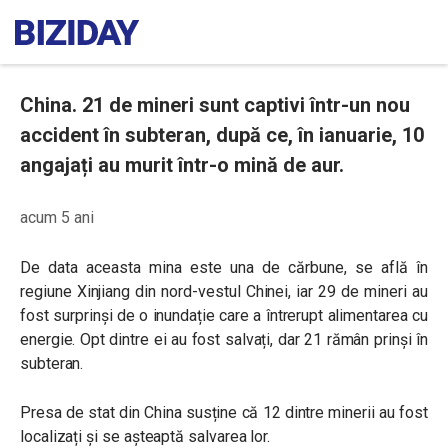
China. 21 de mineri sunt captivi într-un nou
accident în subteran, după ce, în ianuarie, 10
angajați au murit într-o mină de aur.
acum 5 ani
De data aceasta mina este una de cărbune, se află în
regiune Xinjiang din nord-vestul Chinei, iar 29 de mineri au
fost surprinși de o inundație care a întrerupt alimentarea cu
energie. Opt dintre ei au fost salvați, dar 21 rămân prinși în
subteran.
Presa de stat din China susține că 12 dintre minerii au fost
localizați și se așteaptă salvarea lor.