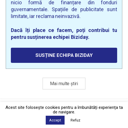
nicio formă de finanțare din fonduri
guvernamentale. Spațiile de publicitate sunt
limitate, iar reclama neinvazivă.
Dacă îți place ce facem, poți contribui tu
pentru susținerea echipei Biziday.
SUSȚINE ECHIPA BIZIDAY
Mai multe știri
Politica de confidențialitate
·
Contact
Acest site foloseşte cookies pentru a îmbunătăți experiența ta
2026 © Biziday
de navigare.
Accept
Refuz