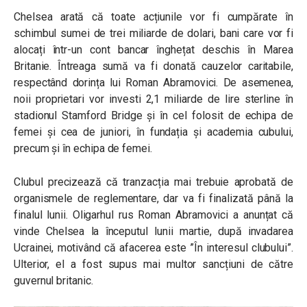
Chelsea arată că toate acțiunile vor fi cumpărate în
schimbul sumei de trei miliarde de dolari, bani care vor fi
alocați într-un cont bancar înghețat deschis în Marea
Britanie. Întreaga sumă va fi donată cauzelor caritabile,
respectând dorința lui Roman Abramovici. De asemenea,
noii proprietari vor investi 2,1 miliarde de lire sterline în
stadionul Stamford Bridge și în cel folosit de echipa de
femei și cea de juniori, în fundația și academia cubului,
precum și în echipa de femei.
Clubul precizează că tranzacția mai trebuie aprobată de
organismele de reglementare, dar va fi finalizată până la
finalul lunii. Oligarhul rus Roman Abramovici a anunțat că
vinde Chelsea la începutul lunii martie, după invadarea
Ucrainei, motivând că afacerea este ”În interesul clubului”.
Ulterior, el a fost supus mai multor sancțiuni de către
guvernul britanic.