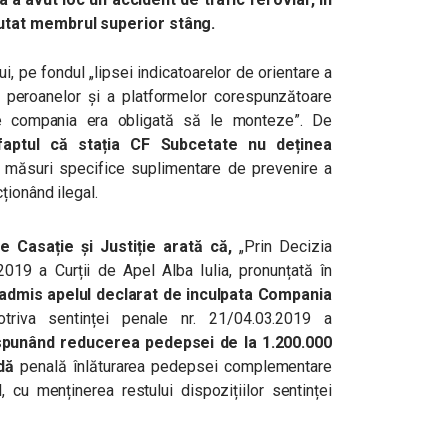
utat membrul superior stâng.
ui, pe fondul „lipsei indicatoarelor de orientare a
ea peroanelor și a platformelor corespunzătoare
are compania era obligată să le monteze”. De
faptul că stația CF Subcetate nu deținea
t măsuri specifice suplimentare de prevenire a
ționând ilegal.
e Casație și Justiție arată că,
„Prin Decizia
19 a Curții de Apel Alba Iulia, pronunțată în
 admis apelul declarat de inculpata Comp
ania
riva sentinței penale nr. 21/04.03.2019 a
ispunând reducerea pedepsei de la 1.200.000
dă
penală înlăturarea pedepsei complementare
l, cu menținerea restului dispozițiilor sentinței