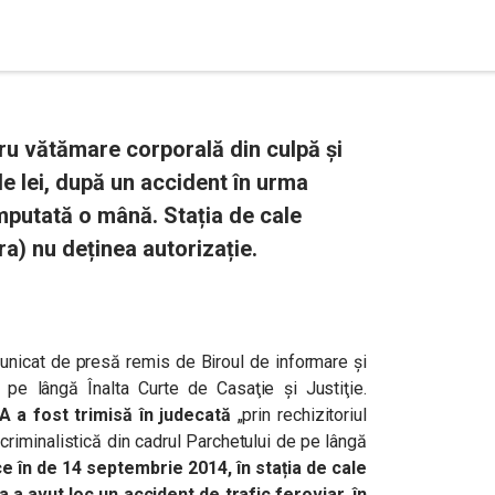
ru vătămare corporală din culpă și
e lei, după un accident în urma
mputată o mână. Stația de cale
a) nu deținea autorizație.
municat de presă remis de Biroul de informare şi
e pe lângă Înalta Curte de Casaţie şi Justiţie.
 a fost trimisă în judecată
„prin rechizitoriul
 criminalistică din cadrul Parchetului de pe lângă
e în de 14 septembrie 2014, în stația de cale
a a avut loc un
accident de trafic feroviar, în