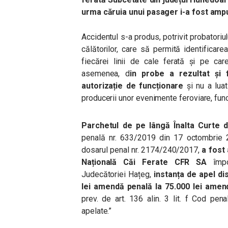
urma căruia unui pasager i-a fost amp
Accidentul s-a produs, potrivit probatoriul
călătorilor, care să permită identificar
fiecărei linii de cale ferată și pe c
asemenea, d
in probe a rezultat și 
autorizație de funcționare
și nu a lua
producerii unor evenimente feroviare, func
Parchetul de pe lângă Înalta Curte d
penală nr. 633/2019 din 17 octombrie 20
dosarul penal nr. 2174/240/2017,
a fost
Națională Căi Ferate CFR SA
împot
Judecătoriei Hațeg,
instanța de apel d
lei amendă penală la 75.000 lei amen
prev. de art. 136 alin. 3 lit. f Cod pena
apelate.”