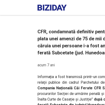
CFR, condamnată definitiv pent
plata unei amenzi de 75 de mii d
căruia unei persoane i-a fost a
ferată Subcetate (jud. Hunedoar
acum 7 ani
Informația a fost transmisă printr-un co
relaţii publice din cadrul Parchetului d
Compania Națională Căi Ferate CFR SA
procurorilor Secției de urmărire penală și
Înalta Curte de Casație și Justiție”
după c
ferată Subcetate din județul Hunedoar