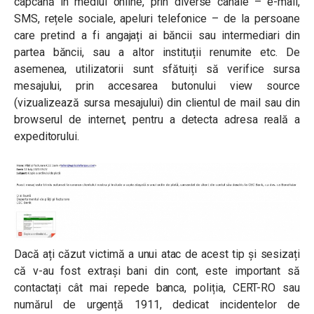
capcană în mediul online, prin diverse canale – e-mail,
SMS, rețele sociale, apeluri telefonice – de la persoane
care pretind a fi angajați ai băncii sau intermediari din
partea băncii, sau a altor instituții renumite etc. De
asemenea, utilizatorii sunt sfătuiți să verifice sursa
mesajului, prin accesarea butonului view source
(vizualizează sursa mesajului) din clientul de mail sau din
browserul de internet, pentru a detecta adresa reală a
expeditorului.
Dacă ați căzut victimă a unui atac de acest tip și sesizați
că v-au fost extrași bani din cont, este important să
contactați cât mai repede banca, poliția, CERT-RO sau
numărul de urgență 1911, dedicat incidentelor de